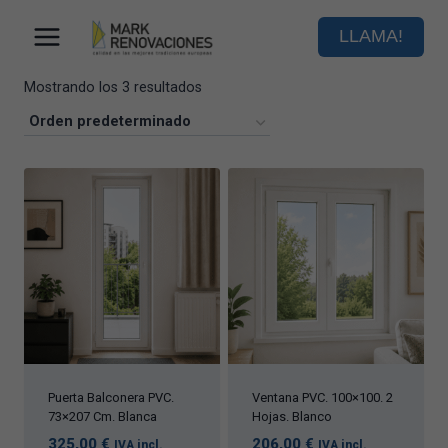
Saltar
al
LLAMA!
contenido
Mostrando los 3 resultados
Puerta Balconera PVC.
Ventana PVC. 100×100. 2
73×207 Сm. Blanca
Hojas. Blanco
325,00
€
206,00
€
IVA incl.
IVA incl.