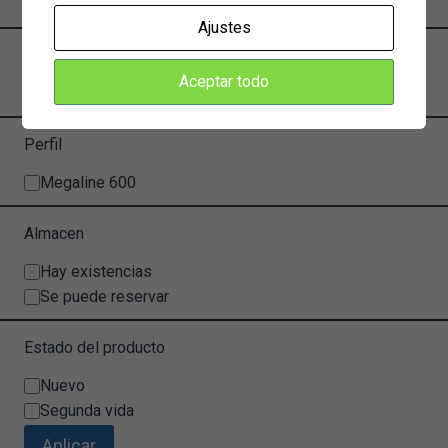
Color
Blanco
Ajustes
Persiana
Aceptar todo
Persiana
Sin persiana
Perfil
Perfil
Megaline 600
Almacen
Estado
Hay existencias
Se puede reservar
Estado del producto
Estado
Nuevo
del
Segunda vida
producto
Aplicar