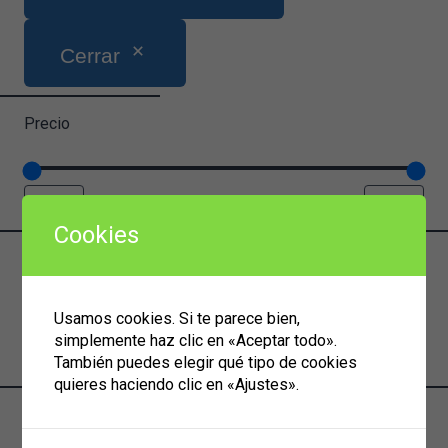
Cerrar
Precio
Cookies
Categoría
Categoría
Ventanas PVC
Usamos cookies. Si te parece bien,
Ventanas 2 hojas
simplemente haz clic en «Aceptar todo».
Puertas
También puedes elegir qué tipo de cookies
Puerta 1 hoja
quieres haciendo clic en «Ajustes».
Color